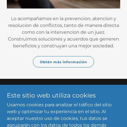
Lo acompañamos en la prevencion, atencion y
resolucion de conflictos, tanto de manera directa
como con la intervencion de un juez.
Construimos soluciones y acuerdos que generen
beneficios y construyan una mejor sociedad.
Obtén más información
Copyright © 2025 Uptick Legal - Todos los derechos
Este sitio web utiliza cookies
reservados.
Usamos cookies para analizar el tráfico del sitio
web y optimizar tu experiencia en el sitio. Al
aceptar nuestro uso de cookies, tus datos se
agruparán con los datos de todos los demás